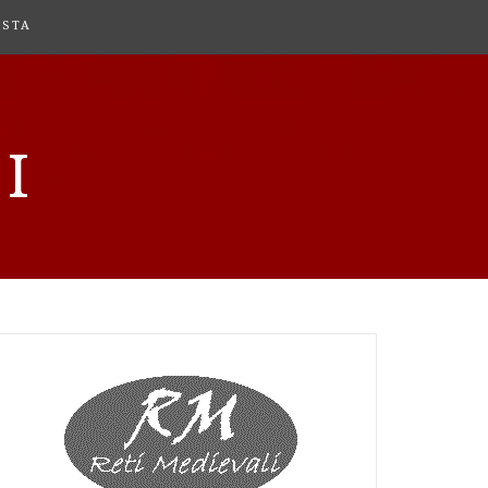
ISTA
I